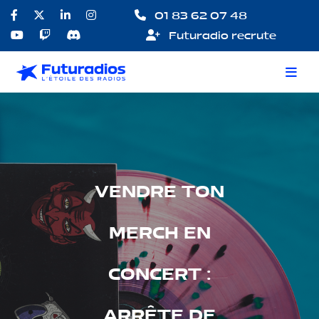
01 83 62 07 48
Futuradio recrute
VENDRE TON
MERCH EN
CONCERT :
ARRÊTE DE